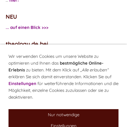
...
hier!
NEU
... auf einen Blick >>>
theology.de bei
...
Facebook
Wir verwenden Cookies um unsere Website zu
...
Twitter
optimieren und Ihnen das
bestmögliche Online-
Erlebnis
zu bieten. Mit dem Klick auf
„Alle erlauben“
erklären Sie sich damit einverstanden. Klicken Sie auf
Monatsrätsel
Einstellungen
für weiterführende Informationen und die
Rätseln & Gewinnen!
Möglichkeit, einzelne Cookies zuzulassen oder sie zu
deaktivieren.
Seit 18.10.1999
Nur notwendige
Einstellungen