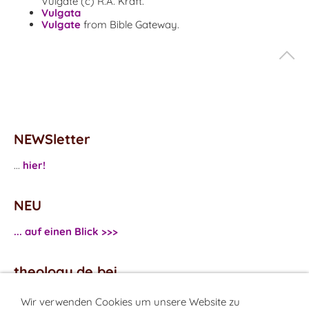
Vulgate (c) R.A. Kraft.
Vulgata
Vulgate
from Bible Gateway.
NEWSletter
...
hier!
NEU
... auf einen Blick >>>
theology.de bei
...
Facebook
Wir verwenden Cookies um unsere Website zu