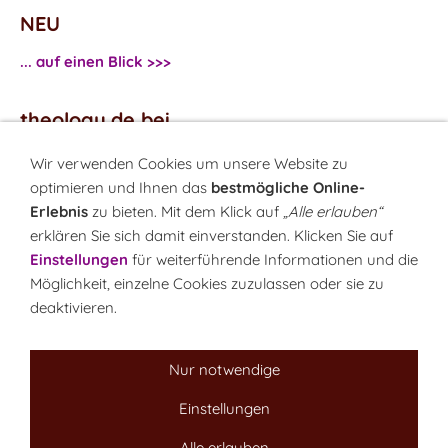
NEU
... auf einen Blick >>>
theology.de bei
...
Facebook
Wir verwenden Cookies um unsere Website zu
...
Twitter
optimieren und Ihnen das
bestmögliche Online-
Erlebnis
zu bieten. Mit dem Klick auf
„Alle erlauben“
erklären Sie sich damit einverstanden. Klicken Sie auf
Monatsrätsel
Einstellungen
für weiterführende Informationen und die
Rätseln & Gewinnen!
Möglichkeit, einzelne Cookies zuzulassen oder sie zu
deaktivieren.
Seit 18.10.1999
Nur notwendige
Einstellungen
Sitemap
NEWSletter
LINK-Hinweis
Disclaimer
Datenschutzerklärung
Über uns
Alle erlauben
Kontakt
Impressum
Cookies