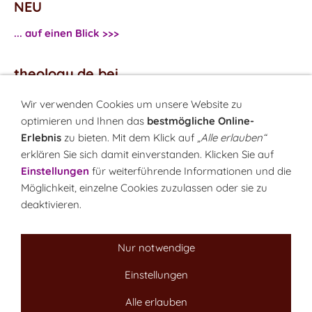
NEU
... auf einen Blick >>>
theology.de bei
...
Facebook
Wir verwenden Cookies um unsere Website zu
...
Twitter
optimieren und Ihnen das
bestmögliche Online-
Erlebnis
zu bieten. Mit dem Klick auf
„Alle erlauben“
erklären Sie sich damit einverstanden. Klicken Sie auf
Monatsrätsel
Einstellungen
für weiterführende Informationen und die
Rätseln & Gewinnen!
Möglichkeit, einzelne Cookies zuzulassen oder sie zu
deaktivieren.
Seit 18.10.1999
Nur notwendige
Einstellungen
Sitemap
NEWSletter
LINK-Hinweis
Disclaimer
Datenschutzerklärung
Über uns
Alle erlauben
Kontakt
Impressum
Cookies