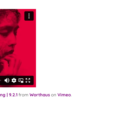
g | 9.2.1
from
Worthaus
on
Vimeo
.