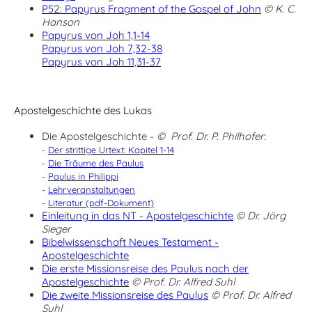
P52: Papyrus Fragment of the Gospel of John
© K. C.
Hanson
Papyrus von Joh 1,1-14
Papyrus von Joh 7,32-38
Papyrus von Joh 11,31-37
Apostelgeschichte
des Lukas
Die Apostelgeschichte -
© Prof. Dr. P. Philhofer
:
-
Der strittige Urtext: Kapitel 1-14
-
Die Träume des Paulus
-
Paulus in Philippi
-
Lehrveranstaltungen
-
Literatur (pdf-Dokument)
Einleitung in das NT - Apostelgeschichte
© Dr. Jörg
Sieger
Bibelwissenschaft Neues Testament -
Apostelgeschichte
Die erste Missionsreise des Paulus nach der
Apostelgeschichte
© Prof. Dr. Alfred Suhl
Die zweite Missionsreise des Paulus
© Prof. Dr. Alfred
Suhl