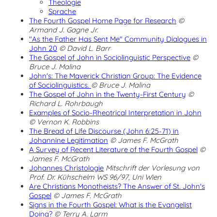
Theologie
Sprache
The Fourth Gospel Home Page for Research
©
Armand J. Gagne Jr.
"As the Father Has Sent Me" Community Dialogues in
John 20
© David L. Barr
The Gospel of John in Sociolinguistic Perspective
©
Bruce J. Malina
John's: The Maverick Christian Group: The Evidence
of Sociolinguistics.
© Bruce J. Malina
The Gospel of John in the Twenty-First Century
©
Richard L. Rohrbaugh
Examples of Socio-Rheotrical Interpretation in John
© Vernon K. Robbins
The Bread of Life Discourse (John 6:25-71) in
Johannine Legitimation
© James F. McGrath
A Survey of Recent Literature of the Fourth Gospel
©
James F. McGrath
Johannes Christologie
Mitschrift der Vorlesung von
Prof. Dr. Kühschelm WS 96/97, Uni Wien
Are Christians Monotheists? The Answer of St. John's
Gospel
© James F. McGrath
Signs in the Fourth Gospel: What is the Evangelist
Doing?
© Terry A. Larm