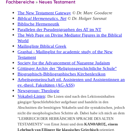
Fachbereiche
»
Neues Testament
The New Testament Gateway
© Dr. Marc Goodacre
Biblical Hermeneutics. Net
© Dr. Holger Szesnat
Biblische Hermeneutik
Parallelen der Pseudepigraphen des AT im NT
The Web Page on Divine Mediator Figures in the Biblical
World
Mailingliste Biblical Greek
Graphai - Mailinglist for academic study of the New
Testament
Society for the Advancement of Nazarene Judaism
Göttinger Archiv der "Religionsgeschichtliche Schule"
Biographisch-Bibliographisches Kirchenlexikon
Arbeitsgemeinschaft ntl. Assistenten und Assistentinnen an
ev.-theol. Fakultäten (AG-ASS)
Newsgroup: Theologie
Vokabel-Listen
:
Die Listen sind nach den Lektionsinhalten
gängiger Sprachlehrbücher aufgebaut und handeln in den
Abschnitten die benötigten Vokabeln und die syntaktischen, jedoch
nicht die morphologischen Schritte ab. Dabei habe ich mich an dem
"LEHRBUCH DER HEBRÄISCHEN SPRACHE DES ALTEN
TESTAMENTS" von Ernst Jenni und dem
KANΘAROΣ, einem
Lehrbuch von Ellinger für klassisches Griechisch
orientiert.