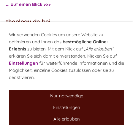
... auf einen Blick >>>
theology.de bei
...
Facebook
Wir verwenden Cookies um unsere Website zu
...
Twitter
optimieren und Ihnen das
bestmögliche Online-
Erlebnis
zu bieten. Mit dem Klick auf
„Alle erlauben“
erklären Sie sich damit einverstanden. Klicken Sie auf
Monatsrätsel
Einstellungen
für weiterführende Informationen und die
Rätseln & Gewinnen!
Möglichkeit, einzelne Cookies zuzulassen oder sie zu
deaktivieren.
Seit 18.10.1999
Nur notwendige
Einstellungen
Sitemap
NEWSletter
LINK-Hinweis
Disclaimer
Datenschutzerklärung
Über uns
Alle erlauben
Kontakt
Impressum
Cookies