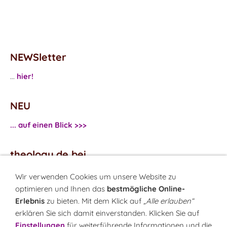
NEWSletter
...
hier!
NEU
... auf einen Blick >>>
theology.de bei
...
Facebook
Wir verwenden Cookies um unsere Website zu
...
Twitter
optimieren und Ihnen das
bestmögliche Online-
Erlebnis
zu bieten. Mit dem Klick auf
„Alle erlauben“
erklären Sie sich damit einverstanden. Klicken Sie auf
Monatsrätsel
Einstellungen
für weiterführende Informationen und die