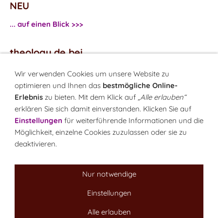
NEU
... auf einen Blick >>>
theology.de bei
...
Facebook
Wir verwenden Cookies um unsere Website zu
...
Twitter
optimieren und Ihnen das
bestmögliche Online-
Erlebnis
zu bieten. Mit dem Klick auf
„Alle erlauben“
erklären Sie sich damit einverstanden. Klicken Sie auf
Monatsrätsel
Einstellungen
für weiterführende Informationen und die
Rätseln & Gewinnen!
Möglichkeit, einzelne Cookies zuzulassen oder sie zu
deaktivieren.
Seit 18.10.1999
Nur notwendige
Einstellungen
Sitemap
NEWSletter
LINK-Hinweis
Disclaimer
Datenschutzerklärung
Über uns
Alle erlauben
Kontakt
Impressum
Cookies