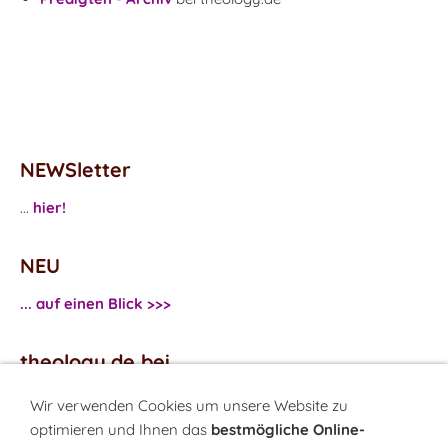
NEWSletter
...
hier!
NEU
... auf einen Blick >>>
theology.de bei
...
Facebook
Wir verwenden Cookies um unsere Website zu
...
Twitter
optimieren und Ihnen das
bestmögliche Online-