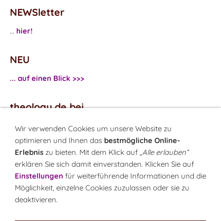
NEWSletter
...
hier!
NEU
... auf einen Blick >>>
theology.de bei
...
Facebook
Wir verwenden Cookies um unsere Website zu
...
Twitter
optimieren und Ihnen das
bestmögliche Online-
Erlebnis
zu bieten. Mit dem Klick auf
„Alle erlauben“
erklären Sie sich damit einverstanden. Klicken Sie auf
Monatsrätsel
Einstellungen
für weiterführende Informationen und die
Rätseln & Gewinnen!
Möglichkeit, einzelne Cookies zuzulassen oder sie zu
deaktivieren.
Seit 18.10.1999