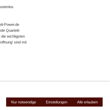
kostenlos
eli-Power.de
de Quartett-
 die wichtigsten
ffnung' sind mit
mpressum
Nur notwendige
Cookies
Einstellungen
Alle erlauben