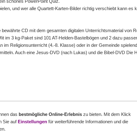
ein schönes PowerPoint Quiz.
len, und wer alle Quartett-Karten-Bilder richtig verschiebt kann es 
ie bewährte CD mit dem gesamten digitalen Unterrichtsmaterial von R
Mit im 3 kg-Paket sind 101 AT-Helden-Bastelbögen und 2 dazu passen
 im Religionsunterricht (4.-8. Klasse) oder in der Gemeinde spielend
itteln. Auch eine Jesus-DVD (nach Lukas) und die Bibel-DVD Die Ho
Ihnen das
bestmögliche Online-Erlebnis
zu bieten. Mit dem Klick
n Sie auf
Einstellungen
für weiterführende Informationen und die
ter
LINK-Hinweis
Disclaimer
Datenschutzerklärung
Über uns
Kontakt
I
en.