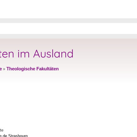
ten im Ausland
»
e
Theologische Fakultäten
te
ue de Strasbourg