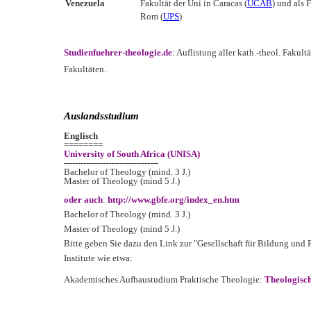
Venezuela
Fakultät der Uni in Caracas (
UCAB
) und als F
Rom (
UPS
)
Studienfuehrer-theologie.de
: Auflistung aller kath.-theol. Faku
Fakultäten.
Auslandsstudium
Englisch
========
University of South Africa (UNISA)
----------------------------------
Bachelor of Theology (mind. 3 J.)
Master of Theology (mind 5 J.)
oder auch
:
http://www.gbfe.org/index_en.htm
Bachelor of Theology (mind. 3 J.)
Master of Theology (mind 5 J.)
Bitte geben Sie dazu den Link zur "Gesellschaft für Bildung und 
Institute wie etwa:
Akademisches Aufbaustudium Praktische Theologie:
Theologisc