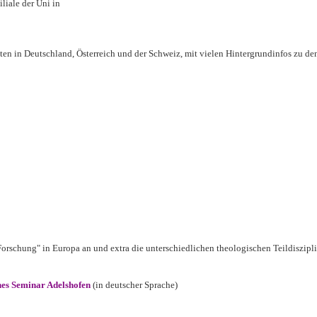
iliale der Uni in
ltäten in Deutschland, Österreich und der Schweiz, mit vielen Hintergrundinfos zu d
Forschung" in Europa an und extra die unterschiedlichen theologischen Teildiszipl
hes Seminar Adelshofen
(in deutscher Sprache)