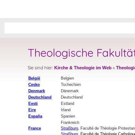
Theologische Fakultä
Sie sind hier:
»
Kirche & Theologie im Web
Theologi
België
Belgien
Cesko
Tschechien
Denmark
Dänemark
Deutschland
Deutschland
Eesti
Estland
Eire
Irland
España
Spanien
Frankreich
France
Straßburg
,
Faculté de Théologie Protestan
Straßburg
, Faculté de Théologie Catholiq