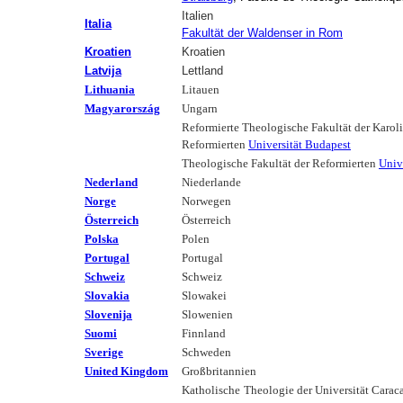
Italien
Italia
Fakultät der Waldenser in Rom
Kroatien
Kroatien
Latvija
Lettland
Lithuania
Litauen
Magyarország
Ungarn
Reformierte Theologische Fakultät der Karol
Reformierten
Universität Budapest
Theologische Fakultät der Reformierten
Univ
Nederland
Niederlande
Norge
Norwegen
Österreich
Österreich
Polska
Polen
Portugal
Portugal
Schweiz
Schweiz
Slovakia
Slowakei
Slovenija
Slowenien
Suomi
Finnland
Sverige
Schweden
United Kingdom
Großbritannien
Katholische
Theologie der Universität Caraca