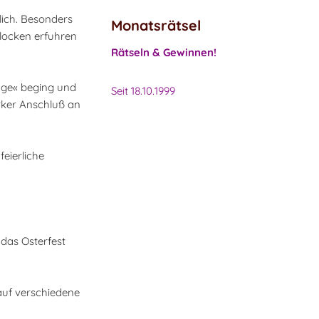
lich. Besonders
Monatsrätsel
Glocken erfuhren
Rätseln & Gewinnen!
tage« beging und
Seit 18.10.1999
rker Anschluß an
eierliche
das Osterfest
auf verschiedene