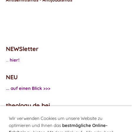
NEWSletter
...
hier!
NEU
... auf einen Blick >>>
theology.de bei
...
Facebook
Wir verwenden Cookies um unsere Website zu
...
Twitter
optimieren und Ihnen das
bestmögliche Online-